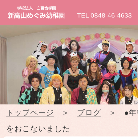
新
TEL 0848-46-4633
高
山
め
ぐ
み
トップページ
＞
ブログ
＞ ●年
幼
をおこないました
稚