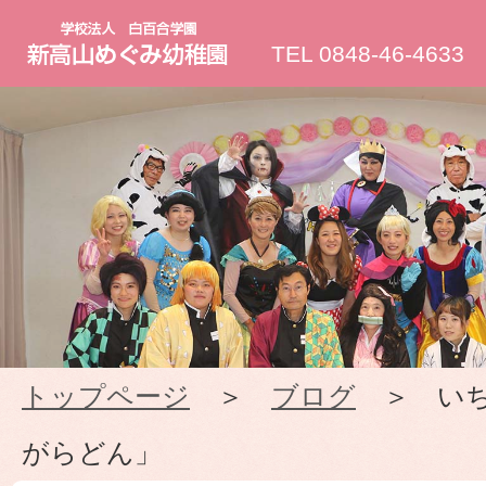
新
TEL 0848-46-4633
高
山
め
ぐ
み
トップページ
＞
ブログ
＞ いち
幼
がらどん」
稚