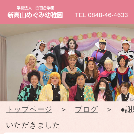
新
TEL 0848-46-4633
高
山
め
ぐ
み
トップページ
＞
ブログ
＞ ●謝
幼
いただきました
稚