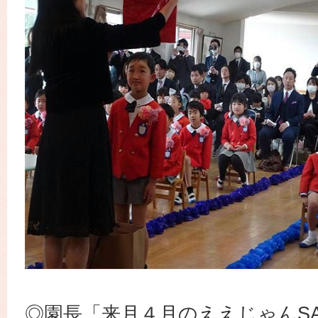
◎園長「来月４月のええじゃんSA