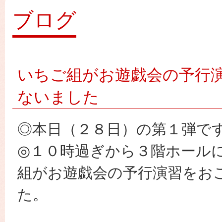
園
ブログ
いちご組がお遊戯会の予行
ないました
◎本日（２８日）の第１弾で
◎１０時過ぎから３階ホール
組がお遊戯会の予行演習をお
た。