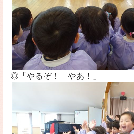
◎「やるぞ！ やあ！」