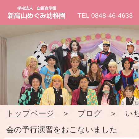
新
TEL 0848-46-4633
高
山
め
ぐ
み
トップページ
＞
ブログ
＞ いち
幼
会の予行演習をおこないました
稚