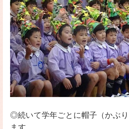
◎続いて学年ごとに帽子（かぶり
ます。