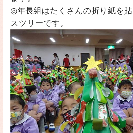
◎年長組はたくさんの折り紙を貼
スツリーです。