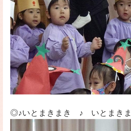
◎♪いとまきまき ♪ いとまきま