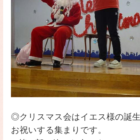
◎クリスマス会はイエス様の誕
お祝いする集まりです。