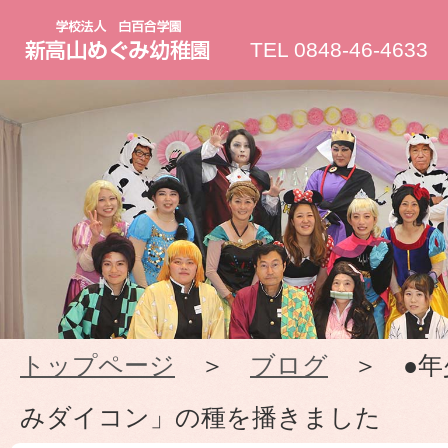
新
TEL 0848-46-4633
高
山
め
ぐ
み
トップページ
＞
ブログ
＞ ●年
幼
みダイコン」の種を播きました
稚