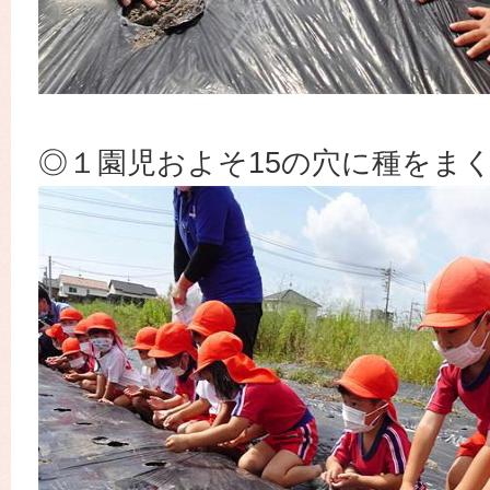
◎１園児およそ15の穴に種をま