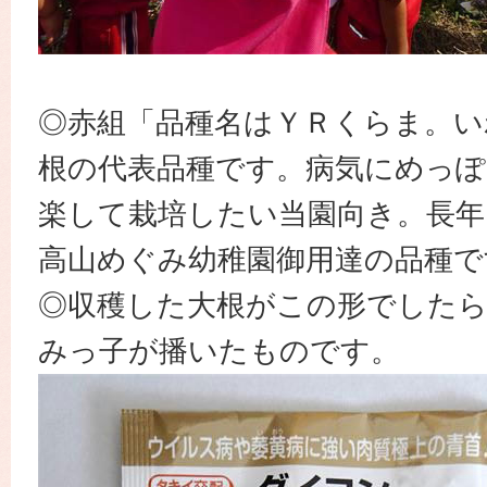
◎赤組「品種名はＹＲくらま。い
根の代表品種です。病気にめっぽ
楽して栽培したい当園向き。長年
高山めぐみ幼稚園御用達の品種で
◎収穫した大根がこの形でした
みっ子が播いたものです。