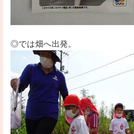
◎では畑へ出発。