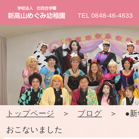
新
TEL 0848-46-4633
高
山
め
ぐ
み
トップページ
＞
ブログ
＞ ●新
幼
おこないました
稚