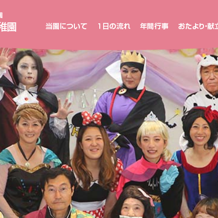
新
高
山
め
ぐ
み
幼
稚
園