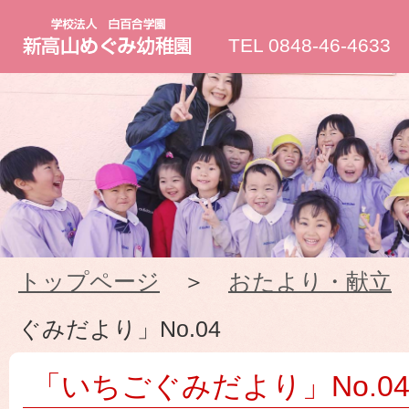
新
TEL 0848-46-4633
高
山
め
ぐ
トップページ
＞
おたより・献立
み
ぐみだより」No.04
幼
「いちごぐみだより」No.0
稚