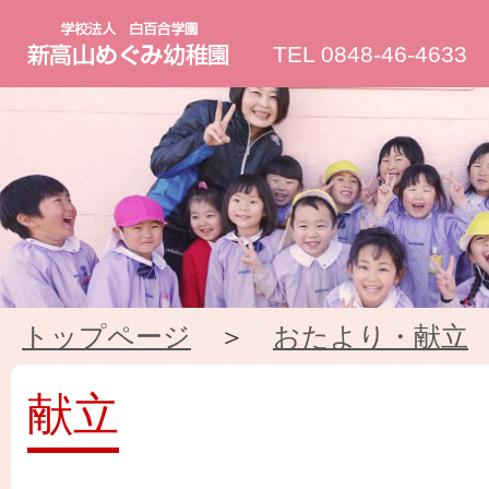
新
TEL 0848-46-4633
高
山
め
ぐ
トップページ
＞
おたより・献立
み
幼
献立
稚