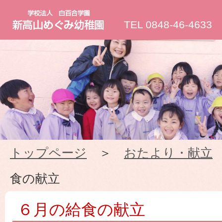
新
TEL 0848-46-4633
高
山
め
ぐ
トップページ
＞
おたより・献立
み
食の献立
幼
６月の給食の献立
稚