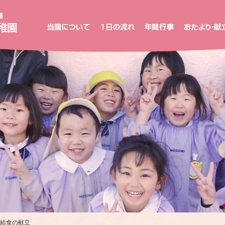
新
高
山
め
ぐ
み
幼
稚
園
給食の献立