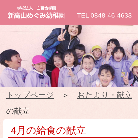
新
TEL 0848-46-4633
高
山
め
ぐ
トップページ
＞
おたより・献立
み
の献立
幼
4月の給食の献立
稚