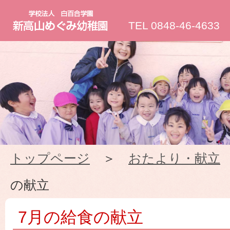
新
TEL 0848-46-4633
高
山
め
ぐ
トップページ
＞
おたより・献立
み
の献立
幼
7月の給食の献立
稚