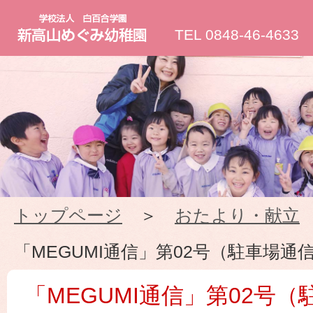
新
TEL 0848-46-4633
高
山
め
ぐ
トップページ
＞
おたより・献立
み
「MEGUMI通信」第02号（駐車場通
幼
「MEGUMI通信」第02号（
稚