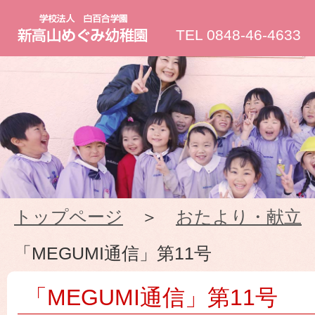
新
TEL 0848-46-4633
高
山
め
ぐ
トップページ
＞
おたより・献立
み
「MEGUMI通信」第11号
幼
「MEGUMI通信」第11号
稚