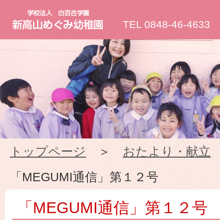
新
TEL 0848-46-4633
高
山
め
ぐ
トップページ
＞
おたより・献立
み
「MEGUMI通信」第１２号
幼
「MEGUMI通信」第１２号
稚