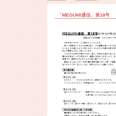
「MEGUMI通信」第18号