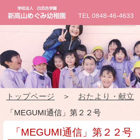
新
TEL 0848-46-4633
高
山
め
ぐ
トップページ
＞
おたより・献立
み
「MEGUMI通信」第２２号
幼
「MEGUMI通信」第２２号
稚