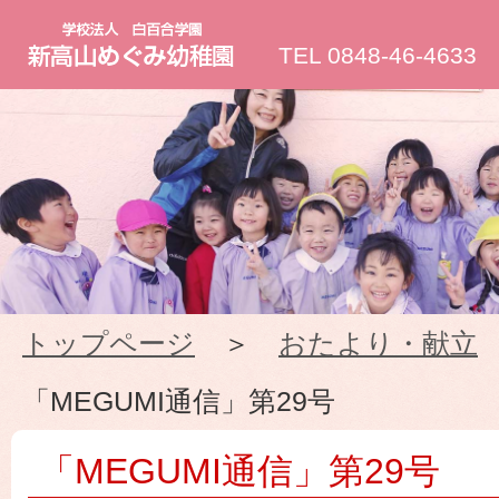
新
TEL 0848-46-4633
高
山
め
ぐ
トップページ
＞
おたより・献立
み
「MEGUMI通信」第29号
幼
「MEGUMI通信」第29号
稚