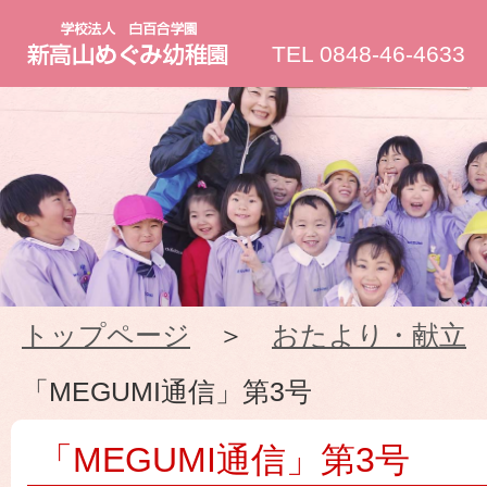
新
TEL 0848-46-4633
高
山
め
ぐ
トップページ
＞
おたより・献立
み
「MEGUMI通信」第3号
幼
「MEGUMI通信」第3号
稚