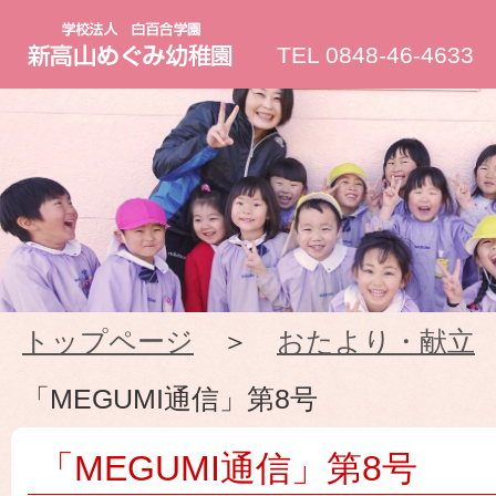
新
TEL 0848-46-4633
高
山
め
ぐ
トップページ
＞
おたより・献立
み
「MEGUMI通信」第8号
幼
「MEGUMI通信」第8号
稚