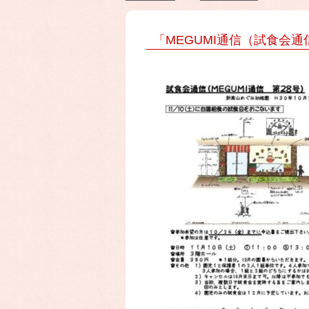
「MEGUMI通信（試食会通