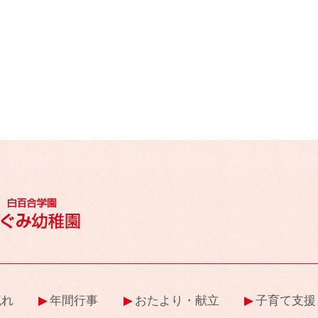
流れ
年間行事
おたより・献立
子育て支援