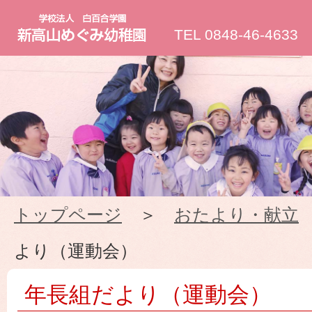
新
TEL 0848-46-4633
高
山
め
ぐ
トップページ
＞
おたより・献立
み
より（運動会）
幼
年長組だより（運動会）
稚