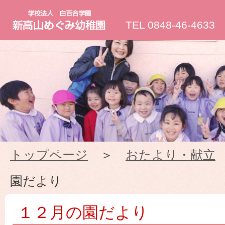
新
TEL 0848-46-4633
高
山
め
ぐ
トップページ
＞
おたより・献立
み
園だより
幼
１２月の園だより
稚