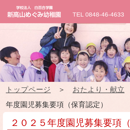
新
TEL 0848-46-4633
高
山
め
ぐ
トップページ
＞
おたより・献立
み
年度園児募集要項（保育認定）
幼
２０２５年度園児募集要項
稚