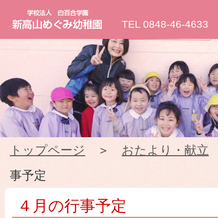
新
TEL 0848-46-4633
高
山
め
ぐ
トップページ
＞
おたより・献立
み
事予定
幼
４月の行事予定
稚