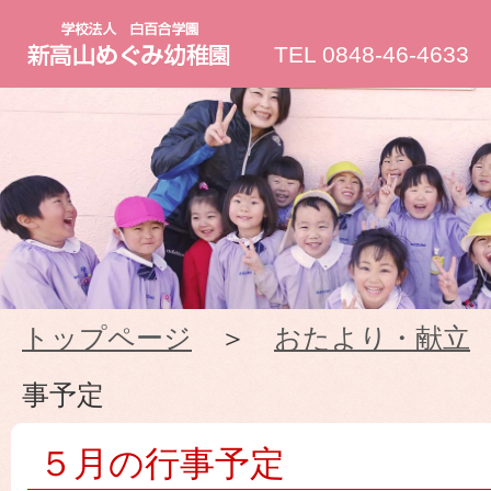
新
TEL 0848-46-4633
高
山
め
ぐ
トップページ
＞
おたより・献立
み
事予定
幼
５月の行事予定
稚