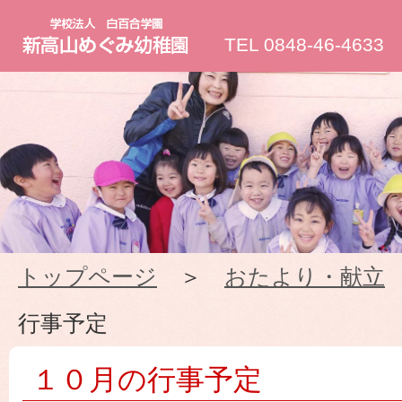
新
TEL 0848-46-4633
高
山
め
ぐ
トップページ
＞
おたより・献立
み
行事予定
幼
１０月の行事予定
稚