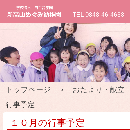
新
TEL 0848-46-4633
高
山
め
ぐ
トップページ
＞
おたより・献立
み
行事予定
幼
１０月の行事予定
稚