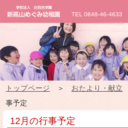
新
TEL 0848-46-4633
高
山
め
ぐ
トップページ
＞
おたより・献立
み
事予定
幼
12月の行事予定
稚