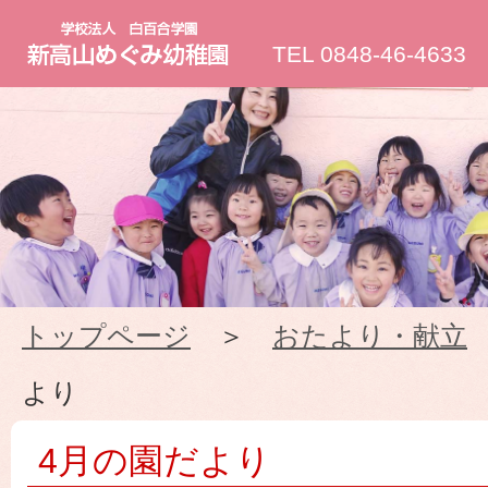
新
TEL 0848-46-4633
高
山
め
ぐ
トップページ
＞
おたより・献立
み
より
幼
4月の園だより
稚