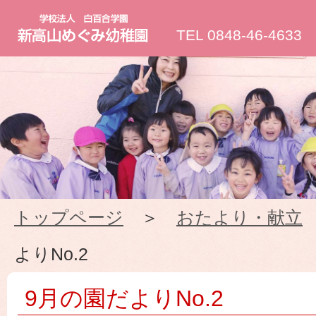
新
TEL 0848-46-4633
高
山
め
ぐ
トップページ
＞
おたより・献立
み
よりNo.2
幼
9月の園だよりNo.2
稚