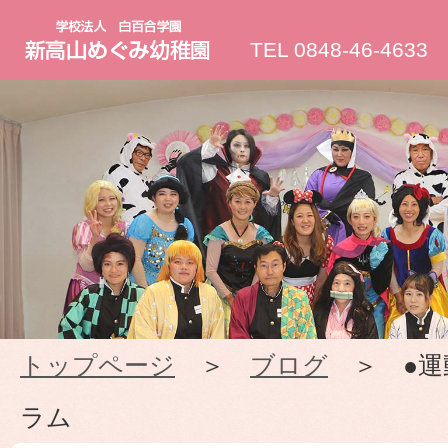
新
TEL 0848-46-4633
高
山
め
ぐ
み
トップページ
＞
ブログ
＞ ●運
幼
ラム
稚