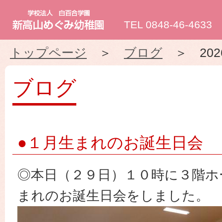
新
TEL 0848-46-4633
高
トップページ
＞
ブログ
＞ 202
山
ブログ
め
ぐ
●１月生まれのお誕生日会
み
◎本日（２９日）１０時に３階ホ
幼
まれのお誕生日会をしました。
稚