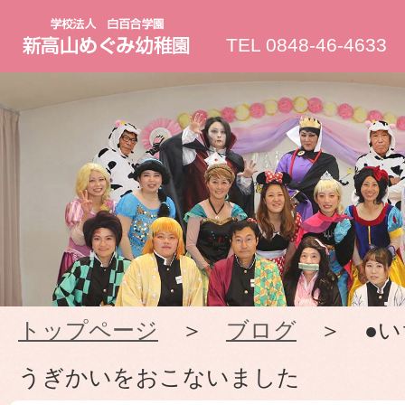
新
TEL 0848-46-4633
高
山
め
ぐ
み
トップページ
＞
ブログ
＞ ●い
幼
うぎかいをおこないました
稚