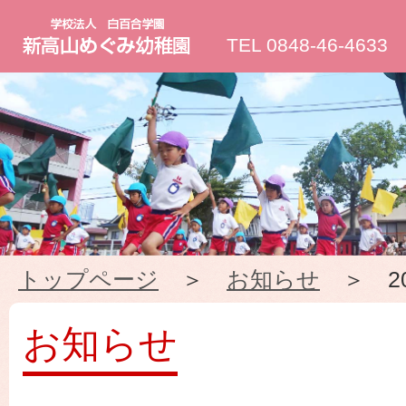
新
TEL 0848-46-4633
高
山
め
ぐ
トップページ
＞
お知らせ
＞ 20
み
幼
お知らせ
稚