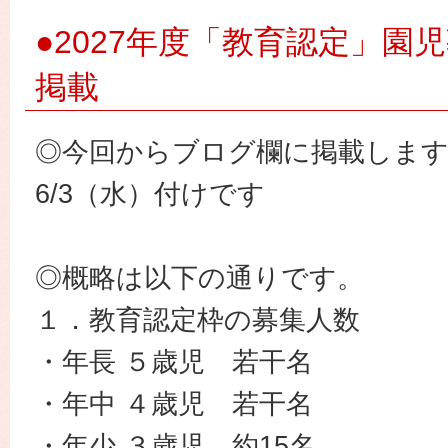
園
●2027年度「教育認定」園
掲載
◎今回からブログ欄に掲載します
6/3（水）付けです
◎概略は以下の通りです。
１．教育認定枠の募集人数
・年長 ５歳児 若干名
・年中 ４歳児 若干名
・年少 ３歳児 約15名