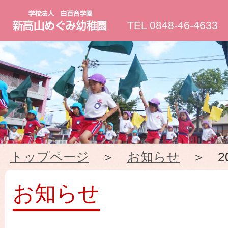
新
TEL 0848-46-4633
高
山
め
ぐ
トップページ
＞
お知らせ
＞ 20
み
幼
お知らせ
稚