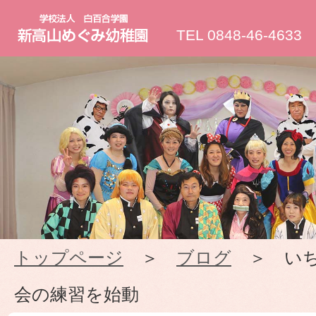
新
TEL 0848-46-4633
高
山
め
ぐ
み
トップページ
＞
ブログ
＞ いち
幼
会の練習を始動
稚