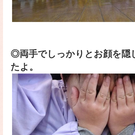
◎両手で
しっかりと
お顔を隠
たよ。