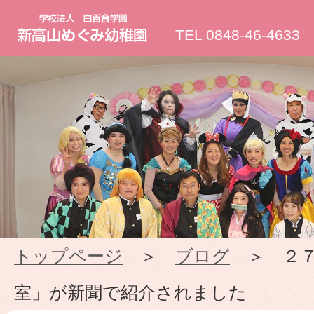
新
TEL 0848-46-4633
高
山
め
ぐ
み
トップページ
＞
ブログ
＞ ２７
幼
室」が新聞で紹介されました
稚