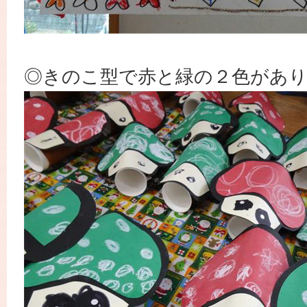
◎きのこ型で赤と緑の２色があ