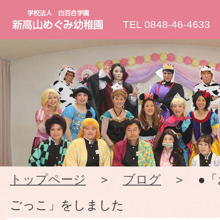
新
TEL 0848-46-4633
高
山
め
ぐ
み
トップページ
＞
ブログ
＞ ●「
幼
ごっこ」をしました
稚