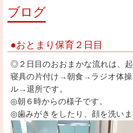
園
ブログ
●おとまり保育２日目
◎２日目のおおまかな流れは、起
寝具の片付け→朝食→ラジオ体操
ル→退所です。
◎朝６時からの様子です。
◎歯みがきをしたり、顔を洗いま