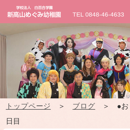
新
TEL 0848-46-4633
高
山
め
ぐ
み
トップページ
＞
ブログ
＞ ●お
幼
日目
稚