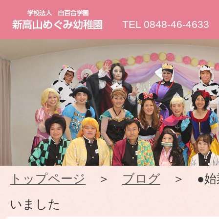
新
TEL 0848-46-4633
高
山
め
ぐ
み
トップページ
＞
ブログ
＞ ●始
幼
いました
稚