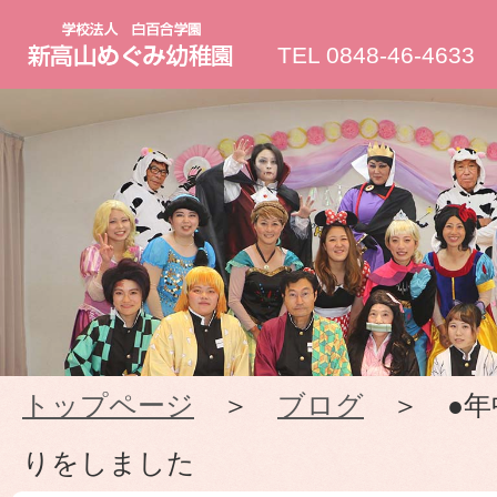
新
TEL 0848-46-4633
高
山
め
ぐ
み
トップページ
＞
ブログ
＞ ●年
幼
りをしました
稚