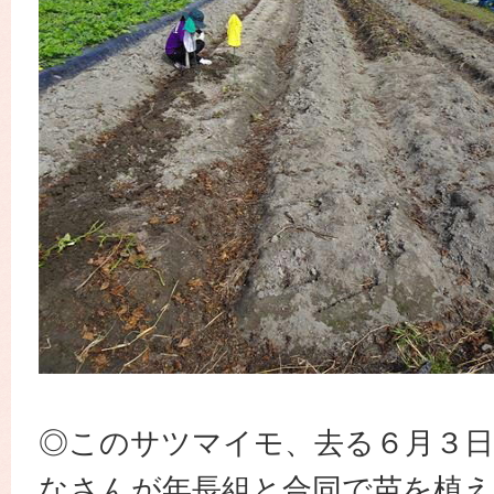
◎このサツマイモ、去る６月３日
なさんが年長組と合同で苗を植