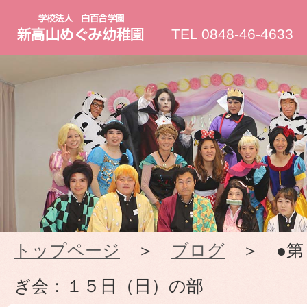
新
TEL 0848-46-4633
高
山
め
ぐ
み
トップページ
＞
ブログ
＞ ●第
幼
ぎ会：１５日（日）の部
稚