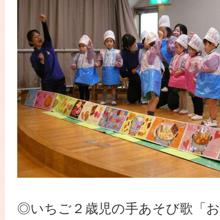
◎いちご２歳児の手あそび歌「