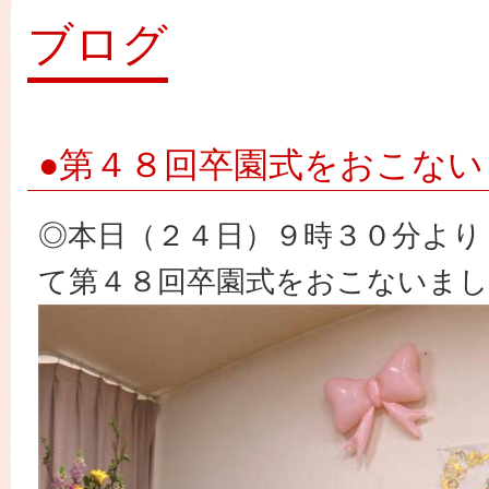
園
ブログ
●第４８回卒園式をおこない
◎本日（２４日）９時３０分より
て第４８回卒園式をおこないまし