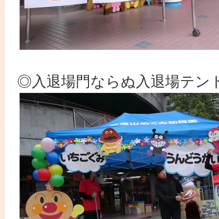
◎入退場門ならぬ入退場テント