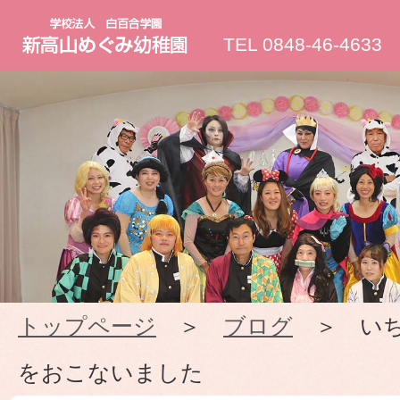
新
TEL 0848-46-4633
高
山
め
ぐ
み
トップページ
＞
ブログ
＞ いち
幼
をおこないました
稚